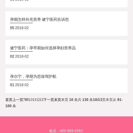
孕期怎样补充营养 健宁医药告诉您
05
2018-02
健宁医药：孕早期如何选择孕妇营养品
02
2018-02
孕尔宁，孕期为您保驾护航
01
2018-02
首页
上一页
7
8
9
10
11
12
13
下一页
末页
本页
10
条
共
130
条
10/13
页
本页从
91-
100
条
电话：400-969-6563