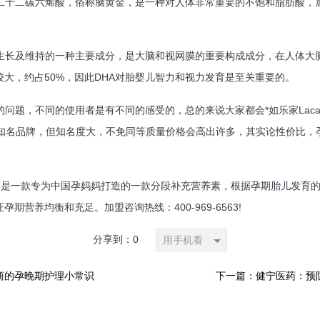
二十二碳六烯酸，俗称脑黄金，是一种对人体非常重要的不饱和脂肪酸，属
长及维持的一种主要成分，是大脑和视网膜的重要构成成分，在人体大脑
大，约占50%，因此DHA对胎婴儿智力和视力发育是至关重要的。
题，不同的使用者是有不同的感受的，总的来说大家都会*如乐家Lacare
A等知名品牌，但知名度大，不免同等质量价格会高出许多，其实论性价比，
是一款专为中国孕妈妈打造的一款分段补充营养素，根据孕期胎儿发育的
期营养均衡和充足。加盟咨询热线：400-969-6563!
分享到：
0
用手机看
商的孕晚期护理小常识
下一篇：健宁医药：预