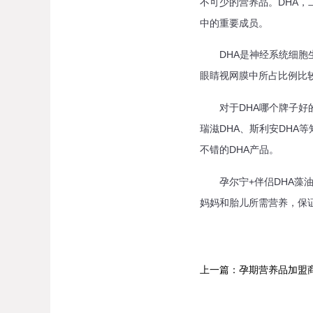
不可少的营养品。DHA，
中的重要成员。
DHA是神经系统细胞生
眼睛视网膜中所占比例比较
对于DHA哪个牌子好的问
瑞滋DHA、斯利安DH
不错的DHA产品。
孕尔宁+伴侣DHA藻油
妈妈和胎儿所需营养，保证孕
上一篇：孕期营养品加盟