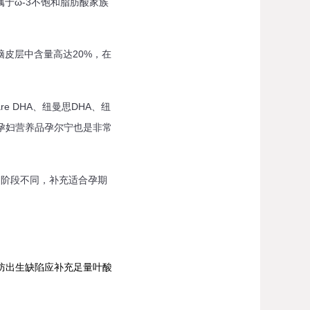
于ω-3不饱和脂肪酸家族
皮层中含量高达20%，在
 DHA、纽曼思DHA、纽
孕妇营养品孕尔宁也是非常
阶段不同，补充适合孕期
防出生缺陷应补充足量叶酸