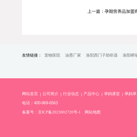
上一篇：孕期营养品加盟
友情链接：
宠物医院
油墨厂家
洛阳西门子助听器
洛阳哮
网站首页
公司简介
行业动态
产品中心
孕妈课堂
孕妈孕
电话：400-969-6563
备案号：
京ICP备2023002720号-1
网站地图