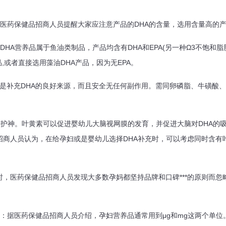
药保健品招商人员提醒大家应注意产品的DHA的含量，选用含量高的
A营养品属于鱼油类制品，产品均含有DHA和EPA(另一种Ω3不饱和脂肪
,或者直接选用藻油DHA产品，因为无EPA。
是补充DHA的良好来源，而且安全无任何副作用。需同卵磷脂、牛磺酸、
护神。叶黄素可以促进婴幼儿大脑视网膜的发育，并促进大脑对DHA的
招商人员认为，在给孕妇或是婴幼儿选择DHA补充时，可以考虑同时含有叶
医药保健品招商人员发现大多数孕妈都坚持品牌和口碑***的原则而忽
据医药保健品招商人员介绍，孕妇营养品通常用到μg和mg这两个单位。