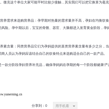
克。微克这个单位大家可能平时比较少接触，其实我们可以把它换算为毫克，1
养需求来选购营养品：孕早期对热量的需求量并不高，孕妇在均衡饮食
的风险。孕中期以后，宝宝的骨骼、器官、大脑都进入发育黄金阶段，孕妈
素含量：同类营养品它们为孕妈提供的某类营养素含量有多少之分，当
招商人员认为孕妈应该结合自己的饮食特点来选购适合自己的一款产品。
分阶段孕妇营养补充品，确保孕妈妈在孕期的每一个阶段都健康!产品咨询
ww.yunerning.cn
分享到：
0
用手机看