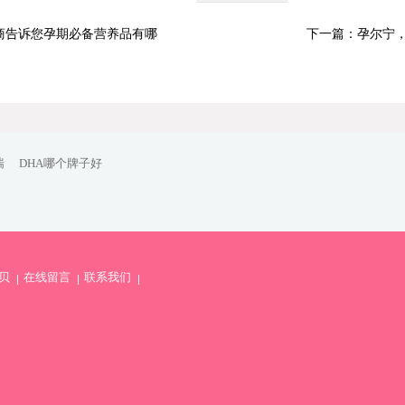
商告诉您孕期必备营养品有哪
下一篇：孕尔宁，
喘
DHA哪个牌子好
贝
在线留言
联系我们