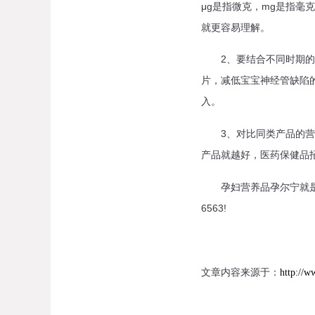
μg是指微克，mg是指毫
就更容易理解。
2、要结合不同时期的营
片，减低宝宝神经管缺陷
入。
3、对比同类产品的营养
产品就越好，医药保健品
孕妇营养品孕尔宁就是一款
6563!
文章内容来源于：
http://w