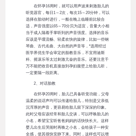
在怀孕16周时，就可以用声波来刺激胎儿的
听觉器官，每日1～2次，每次15～20分钟，可以
选择在胎动时进行，一般在晚上临睡前比较合
适，声音强度以65～70分贝为适宜，音量大小相
当于成人隔着手掌听到的声音强度。选择的音乐
应该是平缓流畅、轻柔欢快的旋律，比如一些钢
琴曲、古代名曲、大自然的声音等，*选用经过
医学界优生学会审定的胎教音乐，不宜用迪斯
科、摇滚乐等太过刺激亢奋的音乐。还要注意千
万不能把收音机直接放到孕妇腹壁上给胎儿听，
一定要隔一段距离。
2、对话胎教
在怀孕20周时，胎儿已具备听觉功能，父母
温柔的说话声均可以传递给胎儿，特别是父亲低
沉浑厚的声音，更容易给胎儿留下深深的印象。
此时父母应该经常和胎儿交谈，可以呼唤胎儿的
小名，希望宝宝听爸爸妈妈的话快快长大。这样
婴儿出生后哭闹时再唤之小名，会给孩子一种安
全感，使其很快安静下来。同时，这样也可以增