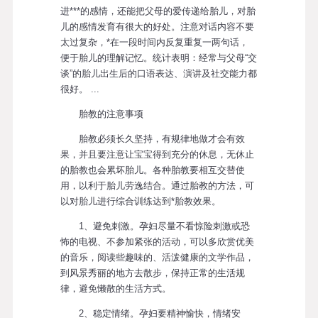
进***的感情，还能把父母的爱传递给胎儿，对胎
儿的感情发育有很大的好处。注意对话内容不要
太过复杂，*在一段时间内反复重复一两句话，
便于胎儿的理解记忆。统计表明：经常与父母“交
谈”的胎儿出生后的口语表达、演讲及社交能力都
很好。 ...
胎教的注意事项
胎教必须长久坚持，有规律地做才会有效
果，并且要注意让宝宝得到充分的休息，无休止
的胎教也会累坏胎儿。各种胎教要相互交替使
用，以利于胎儿劳逸结合。通过胎教的方法，可
以对胎儿进行综合训练达到*胎教效果。
1、避免刺激。孕妇尽量不看惊险刺激或恐
怖的电视、不参加紧张的活动，可以多欣赏优美
的音乐，阅读些趣味的、活泼健康的文学作品，
到风景秀丽的地方去散步，保持正常的生活规
律，避免懒散的生活方式。
2、稳定情绪。孕妇要精神愉快，情绪安