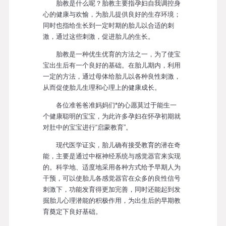
胎教是什么呢？胎教主要指孕妇自我调控身
心的健康与欢愉，为胎儿提供良好的生存环境；
同时也指给生长到一定时期的胎儿以合适的刺
激，通过这些刺激，促进胎儿的生长。
胎教是一种优生优育的方法之一，为了使宝
宝出生后有一个良好的基础。在胎儿期内，利用
一定的方法，通过母体给胎儿以各种良性刺激，
从而促使胎儿生理和心理上的健康成长。
各位准爸爸准妈妈们*的心愿莫过于能生一
个健康聪明的宝宝，为此许多孕妇在怀孕初期就
对肚中的宝宝进行“启蒙教育”。
现代医学证实，胎儿确有接受教育的潜在奇
能，主要是通过中枢神经系统与感觉器官来实现
的。科学地、适度地采用各种方式给予早期人为
干预，可以使胎儿各感觉器官在众多的良性信号
刺激下，功能发育得更加完善，同时还能起到发
掘胎儿心理潜能的积极作用，为出生后的早期教
育奠定下良好基础。