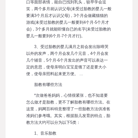
口等面部表情，能自已找到乳头，较早学会逗
笑，两个多月就认识父母(未受过胎教的婴儿一般
要满3个月后才认识父母)，3个月会做藏猫猫的
游戏(未受过胎教的婴儿一般要到4个月-5个月才
会)，3个多月就能听懂自已的名字(未受过胎教的
婴儿一般要到6个月-7个月才行)。
3、受过胎教的婴儿满月之前会发出除啼哭
以外的发声，两个月会发几个元音，4个月会发
几个辅音，5个月-6个月发出的声音可以表达一
定的意思，使母亲明白宝宝是饿了还是要大小
便，使母亲照料起来更方便。 ...
胎教有哪些方法
*次做爸爸妈妈，心情很紧张，也不知道要
怎么做才是胎教，更不了解胎教有哪些方法。在
这里，妈网百科特意整理了一些胎教方法供准爸
准妈们参考哦。其实，根据胎儿发育的特点，胎
教方法大约可以分为以下5类：
1、音乐胎教