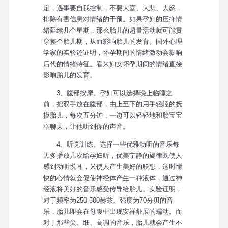
定，遇事要自我控制，不要大喜、大悲、大怒，
排除有害信息对情绪的干预。如果孕妇的压抑情
绪延续几个星期，那么胎儿的超量活动就可能贯
穿整个胎儿期，从而影响胎儿的发育。国外心理
学家的实验还证明，怀孕期间的情绪激动会影响
后代的情绪特征。看来妇女怀孕期间的情绪直接
影响胎儿的发育。
3、腹部按摩。孕妇可以选择晚上临睡之
前，把双手放在腹部，由上至下的用手轻轻的抚
摸胎儿，每次五分钟，一边可以轻轻地和胎宝宝
聊聊天，让他听到你的声音。
4、听觉训练。选择一些优雅动听的音乐每
天多播放几次给孕妇听，优美宁静的旋律既使人
感到动听悦耳，又使人产生美好的联想，这时愉
快的心情就会促使神经体产生一种液体，通过神
经液将美好的音乐感受传导给胎儿。实验证明，
对于频率为250-500赫兹、强度为70分贝的音
乐，胎儿即会在母腹中出现安祥舒展的蠕动。而
对于那些尖、细、高调的音乐，胎儿就会产生不