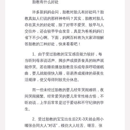
胎教有什么好处
许多新妈妈会问，胎教对胎儿有好处吗？胎
教真如人们说的那样神奇吗？其实，胎教对胎儿
存在莫大的好处呢，除了好带不爱哭、较早与人
交往外，还会较早学会发音，真是为爸爸妈妈们
省下不少心啊。下面，妈网百科将为大家详细解
答胎教的三种好处，快来看看吧！
1、由于受过胎教的宝宝感音能力较好，每
当听到母亲说话声、脚步声或摆弄食具的响声就
能停哭。若在睡前播放胎教音乐或母亲哼唱催眠
曲，婴儿就能很快入睡，容易养成规律的昼夜生
活规律，使父母得到较充分休息。
而一些未经过胎教的婴儿经常哭闹难哄，夜
间哭闹频繁。经常爱哭的婴儿常常性格古怪，不
听劝说，上学后常常是过于爱动和不守纪律的学
生。
2、受过胎教的宝宝出生后2天-3天就会用小
嘴张合同大人“对话”，模仿大人吐舌、咂舌、张