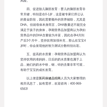
风险。
四、促进胎儿脑部发育：婴儿的脑部发育非
常关键，特别是在0-1岁，这是被专家们所公认
的黄金阶段，因此需要额外的营养辅助，尤其是
DHA。但就母体本身而言，DHA数量还不能完全
满足于孩子的身体，孕期营养品加盟商认为孕妇
营养品中的DHA含量较为丰富，因此在孕4月到
产后3个月中，坚持饮用加强补充，那么在宝宝4
岁时，你会发现他的智力测试分数特别出彩。
五、提高奶水质量：孕期营养品加盟商认为
坚持饮用的准妈妈，日后的奶水质量也属于上
品，她们的奶水中铁，铜，锌的含量非常可观，
有助于宝宝的成长发育。
以上便是
医药保健品招商
人员为大家整理的
相关讯息了，如有需求，欢迎咨询：400-969-
6563!