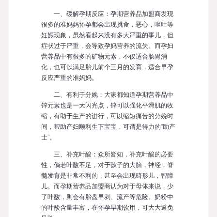
一、缓解孕期反应：孕期营养品加盟商发现
很多的准妈妈怀孕都会出现挑食，恶心，呕吐等
妊娠现象，虽然看起来没有多大严重的事儿，但
症状过于严重，会导致孕妈营养的流失。而孕妇
营养品中有很多的矿物元素，不仅适合肠胃消
化，也可以满足胎儿前个三月的发育，适合早孕
反应严重的准妈妈。
二、有利于分娩：大家都知道孕期营养品中
锌元素也是一大闪光点，锌可以强化平滑肌的收
缩，有助于生产的进行，可以缩短痛苦的分娩时
间，帮助产妇顺利生下宝宝，可谓是得力的“助产
士”。
三、补充叶酸：众所皆知，补充叶酸的必要
性，倘若叶酸不足，对于孩子的大脑，神经，脊
髓发育是非常不利的，甚至会出现畸形儿，智障
儿。而孕期营养品加盟商认为对于母体来说，少
了叶酸，则会有胎盘早剥、流产等危险。奶粉中
的叶酸含量丰富，在怀孕早期饮用，可大大避免